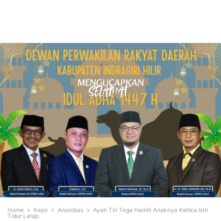
Home
Kepri
Anambas
Ayah Tiri Tega Hamili Anaknya Ketika Istri
Tidur Lelap