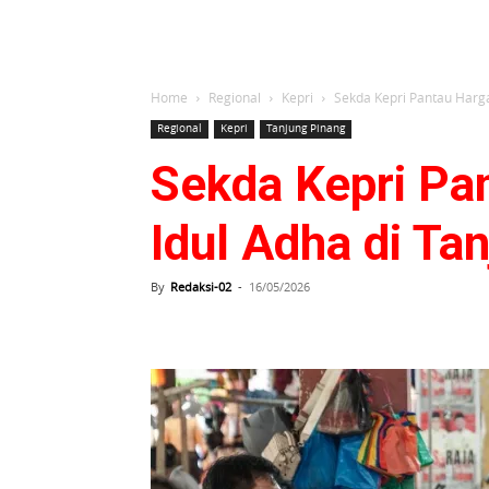
Home
Regional
Kepri
Sekda Kepri Pantau Harga
Regional
Kepri
Tanjung Pinang
Sekda Kepri Pa
Idul Adha di Ta
By
Redaksi-02
-
16/05/2026