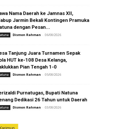
awa Nama Daerah ke Jamnas XII,
abup Jarmin Bekali Kontingen Pramuka
atuna dengan Pesan...
Dismon Rahman
-
06/08/2026
atuna
esa Tanjung Juara Turnamen Sepak
ola HUT ke-108 Desa Kelanga,
aklukkan Pian Tengah 1-0
Dismon Rahman
-
05/08/2026
atuna
erizaldi Purnatugas, Bupati Natuna
enang Dedikasi 26 Tahun untuk Daerah
Dismon Rahman
-
03/08/2026
atuna
Karimun