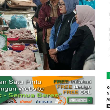
K
N
A
N