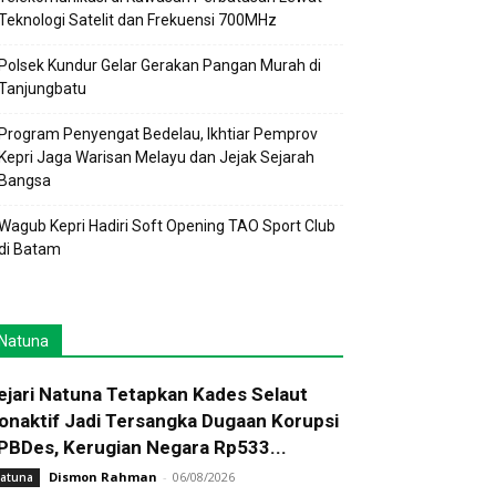
Teknologi Satelit dan Frekuensi 700MHz
Polsek Kundur Gelar Gerakan Pangan Murah di
Tanjungbatu
Program Penyengat Bedelau, Ikhtiar Pemprov
Kepri Jaga Warisan Melayu dan Jejak Sejarah
Bangsa
Wagub Kepri Hadiri Soft Opening TAO Sport Club
di Batam
Natuna
ejari Natuna Tetapkan Kades Selaut
onaktif Jadi Tersangka Dugaan Korupsi
PBDes, Kerugian Negara Rp533...
Dismon Rahman
-
06/08/2026
atuna