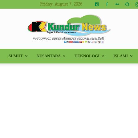
Friday, August 7, 2026
SUMUT
NUSANTARA
TEKNOLOGI
ISLAMI
Kundur
News