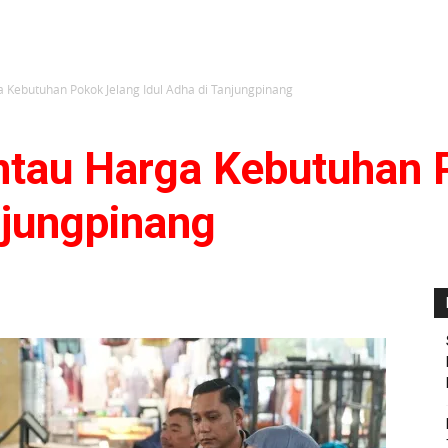
 Kebutuhan Pokok Jelang Idul Adha di Tanjungpinang
ntau Harga Kebutuhan 
njungpinang