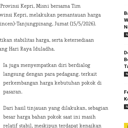
rovinsi Kepri, Misni bersama Tim
B
rovinsi Kepri, melakukan pemantauan harga
W
Bincen)-Tanjungpinang, Jumat (15/5/2026).
N
N
kan stabilitas harga, serta ketersediaan
ng Hari Raya Iduladha.
D
B
Ia juga menyempatkan diri berdialog
T
langsung dengan para pedagang. terkait
N
perkembangan harga kebutuhan pokok di
pasaran.
F
K
N
Dari hasil tinjauan yang dilakukan, sebagian
besar harga bahan pokok saat ini masih
relatif stabil, meskipun terdapat kenaikan