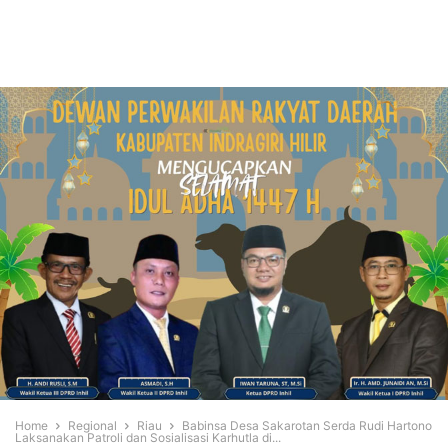
Home
Regional
Riau
Babinsa Desa Sakarotan Serda Rudi Hartono
Laksanakan Patroli dan Sosialisasi Karhutla di...