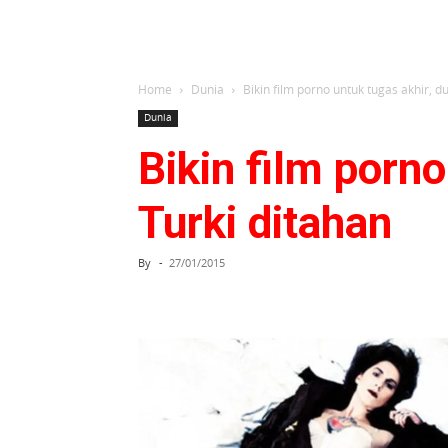
Home
Dunia
Bikin film porno untuk tugas akhir, 
Dunia
Bikin film porn
Turki ditahan
By
-
27/01/2015