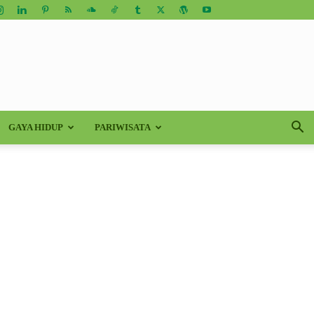
GAYA HIDUP
PARIWISATA