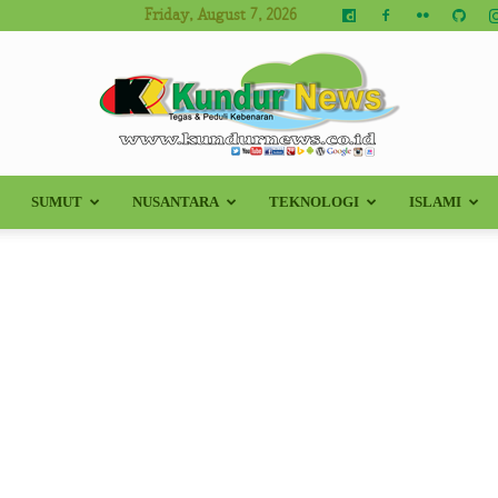
Friday, August 7, 2026
SUMUT
NUSANTARA
TEKNOLOGI
ISLAMI
Kundur
News