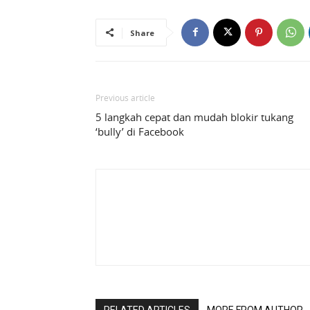
Share
Previous article
5 langkah cepat dan mudah blokir tukang
‘bully’ di Facebook
RELATED ARTICLES
MORE FROM AUTHOR