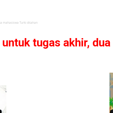
dua mahasiswa Turki ditahan
o untuk tugas akhir, d