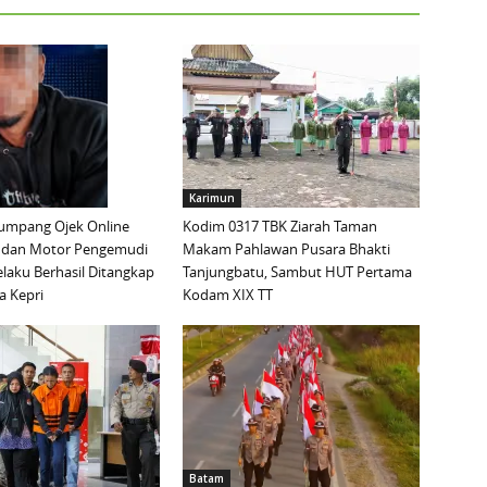
Karimun
mpang Ojek Online
Kodim 0317 TBK Ziarah Taman
 dan Motor Pengemudi
Makam Pahlawan Pusara Bhakti
elaku Berhasil Ditangkap
Tanjungbatu, Sambut HUT Pertama
a Kepri
Kodam XIX TT
Batam