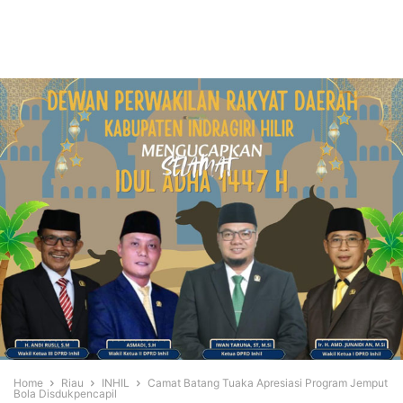
Home
Riau
INHIL
Camat Batang Tuaka Apresiasi Program Jemput
Bola Disdukpencapil