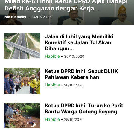
Milad ke-61 Inhil, Ketua DPRD Ajak Hadapi
Defisit Anggaran dengan Kerja...
Nia Nismaini
-
14/06/2026
Jalan di Inhil yang Memiliki
Konektif ke Jalan Tol Akan
Dibangun...
Habibie
-
30/10/2020
Ketua DPRD Inhil Sebut DLHK
Pahlawan Kebersihan
Habibie
-
26/10/2020
Ketua DPRD Inhil Turun ke Parit
Bantu Warga Gotong Royong
Habibie
-
25/10/2020