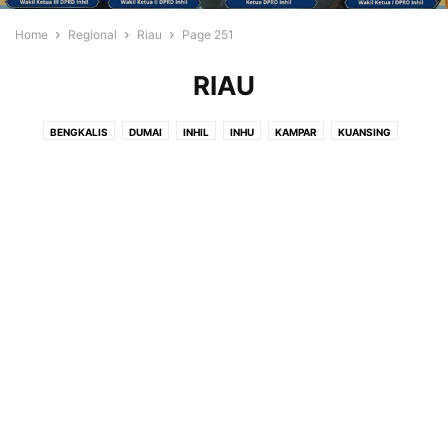
Home
Regional
Riau
Page 251
RIAU
BENGKALIS
DUMAI
INHIL
INHU
KAMPAR
KUANSING
MERANTI
PEKANBARU
PELALAWAN
ROHIL
ROHUL
SIAK