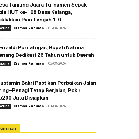
esa Tanjung Juara Turnamen Sepak
ola HUT ke-108 Desa Kelanga,
aklukkan Pian Tengah 1-0
Dismon Rahman
-
05/08/2026
atuna
erizaldi Purnatugas, Bupati Natuna
enang Dedikasi 26 Tahun untuk Daerah
Dismon Rahman
-
03/08/2026
atuna
ustamin Bakri Pastikan Perbaikan Jalan
ring–Penagi Tetap Berjalan, Pokir
p200 Juta Disiapkan
Dismon Rahman
-
01/08/2026
atuna
Karimun