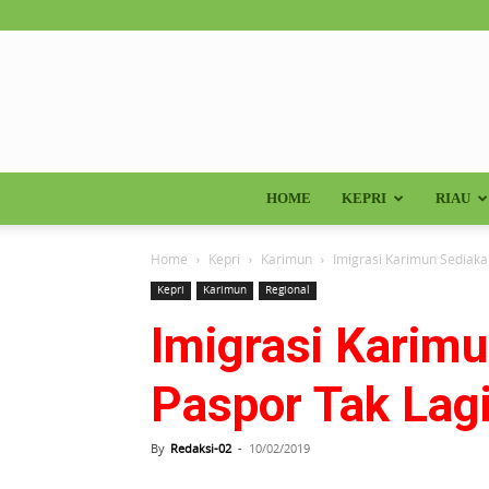
HOME
KEPRI
RIAU
Home
Kepri
Karimun
Imigrasi Karimun Sediaka
Kepri
Karimun
Regional
Imigrasi Karim
Paspor Tak Lag
By
Redaksi-02
-
10/02/2019