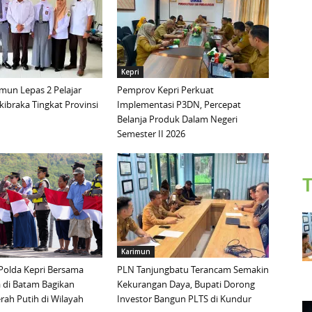
Kepri
mun Lepas 2 Pelajar
Pemprov Kepri Perkuat
ibraka Tingkat Provinsi
Implementasi P3DN, Percepat
Belanja Produk Dalam Negeri
Semester II 2026
T
Karimun
Polda Kepri Bersama
PLN Tanjungbatu Terancam Semakin
 di Batam Bagikan
Kekurangan Daya, Bupati Dorong
ah Putih di Wilayah
Investor Bangun PLTS di Kundur