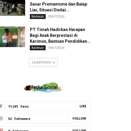
Sasar Premanisme dan Balap
Liar, Situasi Dinilai...
29/07/2026
Karimun
PT Timah Hadirkan Harapan
Bagi Anak Berprestasi di
Karimun, Bantuan Pendidikan...
14/07/2026
Karimun
Load more
Media Sosial
LIKE
11,241
Fans
FOLLOW
52
Followers
FOLLOW
0
Followers