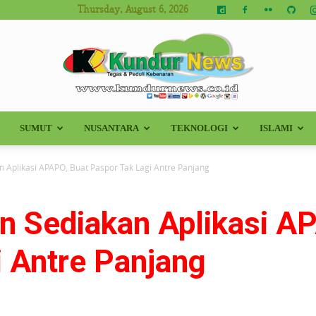
Thursday, August 6, 2026
SUMUT
NUSANTARA
TEKNOLOGI
ISLAMI
Kundur
n Aplikasi APAPO, Buat Paspor Tak Lagi Antre Panjang
un Sediakan Aplikasi A
News
i Antre Panjang