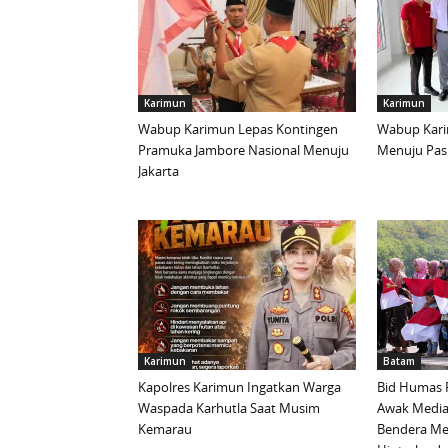
Karimun
Karimun
Wabup Karimun Lepas Kontingen
Wabup Kari
Pramuka Jambore Nasional Menuju
Menuju Pask
Jakarta
Karimun
Batam
Kapolres Karimun Ingatkan Warga
Bid Humas 
Waspada Karhutla Saat Musim
Awak Media
Kemarau
Bendera Mer