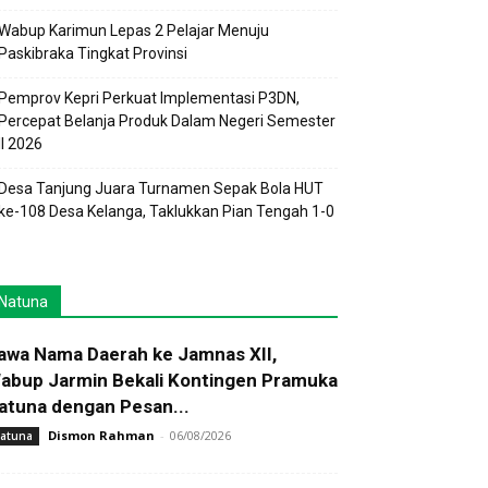
Wabup Karimun Lepas 2 Pelajar Menuju
Paskibraka Tingkat Provinsi
Pemprov Kepri Perkuat Implementasi P3DN,
Percepat Belanja Produk Dalam Negeri Semester
II 2026
Desa Tanjung Juara Turnamen Sepak Bola HUT
ke-108 Desa Kelanga, Taklukkan Pian Tengah 1-0
Natuna
awa Nama Daerah ke Jamnas XII,
abup Jarmin Bekali Kontingen Pramuka
atuna dengan Pesan...
Dismon Rahman
-
06/08/2026
atuna