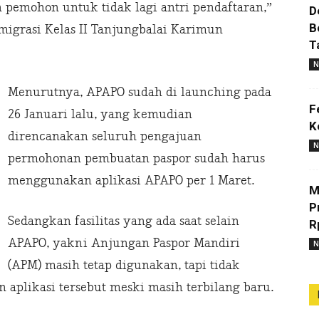
pemohon untuk tidak lagi antri pendaftaran,”
D
B
Imigrasi Kelas II Tanjungbalai Karimun
T
N
Menurutnya, APAPO sudah di launching pada
F
26 Januari lalu, yang kemudian
K
direncanakan seluruh pengajuan
N
permohonan pembuatan paspor sudah harus
menggunakan aplikasi APAPO per 1 Maret.
M
P
Sedangkan fasilitas yang ada saat selain
R
APAPO, yakni Anjungan Paspor Mandiri
N
(APM) masih tetap digunakan, tapi tidak
aplikasi tersebut meski masih terbilang baru.