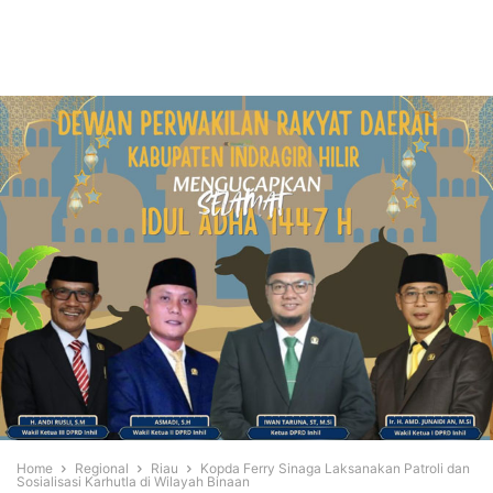
Home
Regional
Riau
Kopda Ferry Sinaga Laksanakan Patroli dan
Sosialisasi Karhutla di Wilayah Binaan