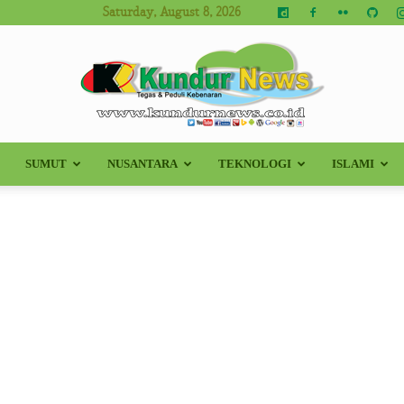
Saturday, August 8, 2026
SUMUT
NUSANTARA
TEKNOLOGI
ISLAMI
Kundur
News