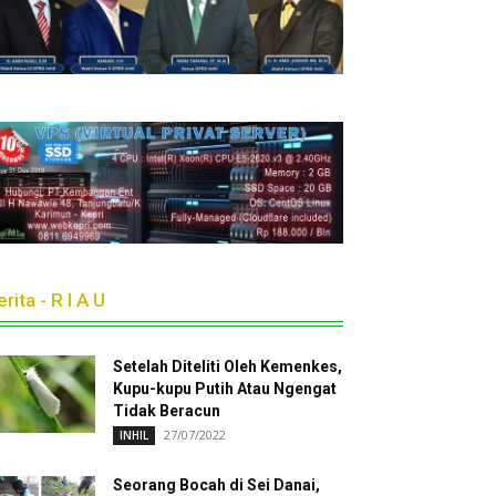
rita - R I A U
Setelah Diteliti Oleh Kemenkes,
Kupu-kupu Putih Atau Ngengat
Tidak Beracun
27/07/2022
INHIL
Seorang Bocah di Sei Danai,