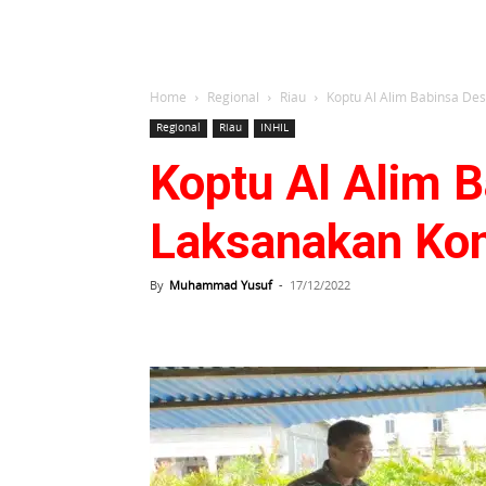
Home
Regional
Riau
Koptu Al Alim Babinsa D
Regional
Riau
INHIL
Koptu Al Alim 
Laksanakan Ko
By
Muhammad Yusuf
-
17/12/2022