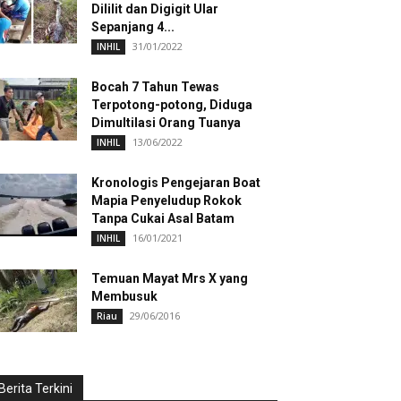
Dililit dan Digigit Ular
Sepanjang 4...
31/01/2022
INHIL
Bocah 7 Tahun Tewas
Terpotong-potong, Diduga
Dimultilasi Orang Tuanya
13/06/2022
INHIL
Kronologis Pengejaran Boat
Mapia Penyeludup Rokok
Tanpa Cukai Asal Batam
16/01/2021
INHIL
Temuan Mayat Mrs X yang
Membusuk
29/06/2016
Riau
Berita Terkini