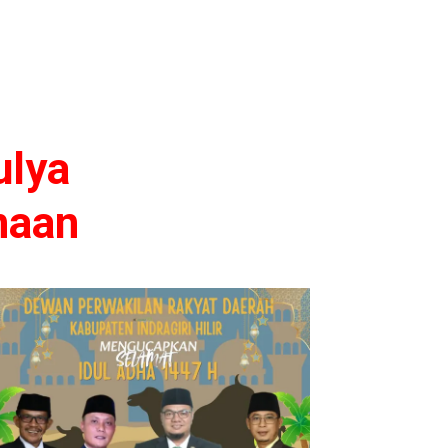
ulya
naan