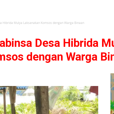
esa Hibrida Mulya Laksanakan Komsos dengan Warga Binaan
Babinsa Desa Hibrida M
msos dengan Warga Bi