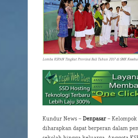
Lomba KSPAN Tingkat Provinsi Bali Tahun 2017 di SMK Keseha
Kundur News –
Denpasar
– Kelompok 
diharapkan dapat berperan dalam pen
sekolah hingga keluarga. Anggota KS