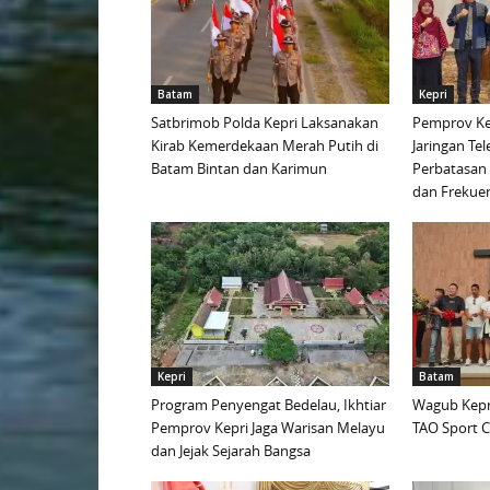
Batam
Kepri
Satbrimob Polda Kepri Laksanakan
Pemprov Ke
Kirab Kemerdekaan Merah Putih di
Jaringan Te
Batam Bintan dan Karimun
Perbatasan 
dan Frekue
Kepri
Batam
Program Penyengat Bedelau, Ikhtiar
Wagub Kepri
Pemprov Kepri Jaga Warisan Melayu
TAO Sport C
dan Jejak Sejarah Bangsa