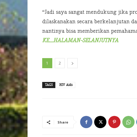
“Jadi saya sangat mendukung jika pr
dilaskanakan secara berkelanjutan 
nantinya bisa memberikan pemahaman
KE_HALAMAN-SELANJUTNYA
1
2
TAGS
HIV Aids
Share