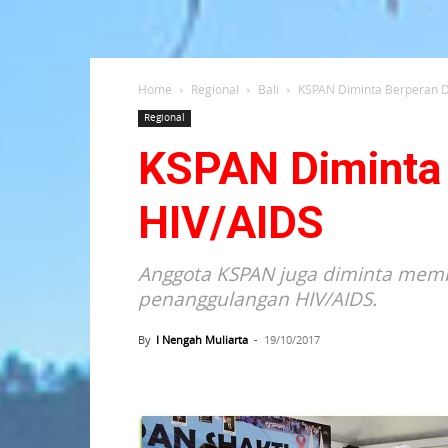
Home
Regional
Bali
KSPAN Diminta Berperan 
Regional
KSPAN Diminta
HIV/AIDS
Anggota KSPAN juga diminta membe
penanggulangan HIV/AIDS.
By
I Nengah Muliarta
-
19/10/2017