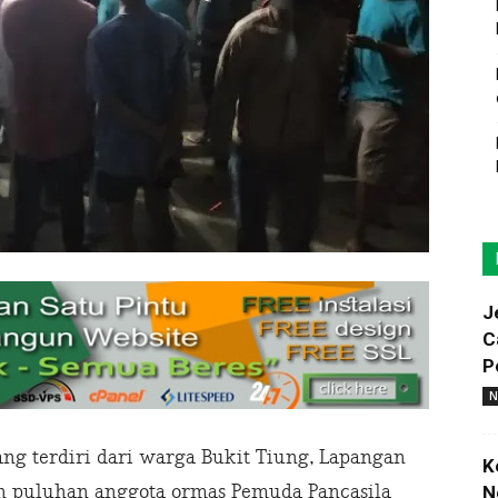
J
C
P
N
ng terdiri dari warga Bukit Tiung, Lapangan
K
an puluhan anggota ormas Pemuda Pancasila
N