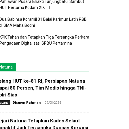
Pahlawan Pusara Bhakti Tanjungbatu, Sambut
HUT Pertama Kodam XIX TT
Dua Babinsa Koramil 01 Balai Karimun Latih PBB
di SMA Maha Bodhi
KPK Tahan dan Tetapkan Tiga Tersangka Perkara
Pengadaan Digitalisasi SPBU Pertamina
Natuna
elang HUT ke-81 RI, Persiapan Natuna
apai 80 Persen, Tim Medis hingga TNI-
olri Siap
Dismon Rahman
-
07/08/2026
atuna
ejari Natuna Tetapkan Kades Selaut
onaktif Jadi Tersangka Dugaan Korupsi