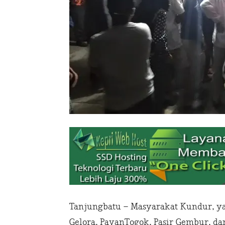
Tanjungbatu – Masyarakat Kundur, ya
Gelora, PayanTogok, Pasir Gembur, d