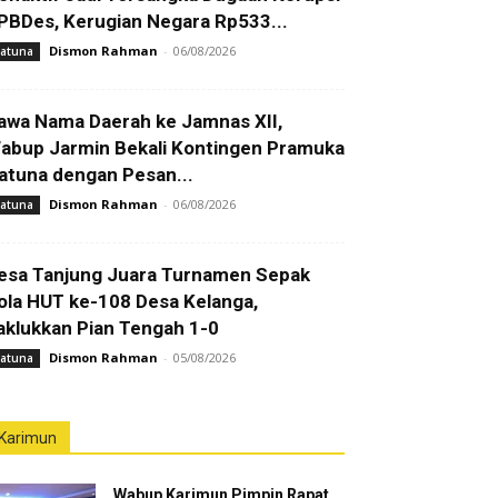
PBDes, Kerugian Negara Rp533...
Dismon Rahman
-
06/08/2026
atuna
awa Nama Daerah ke Jamnas XII,
abup Jarmin Bekali Kontingen Pramuka
atuna dengan Pesan...
Dismon Rahman
-
06/08/2026
atuna
esa Tanjung Juara Turnamen Sepak
ola HUT ke-108 Desa Kelanga,
aklukkan Pian Tengah 1-0
Dismon Rahman
-
05/08/2026
atuna
Karimun
Wabup Karimun Pimpin Rapat