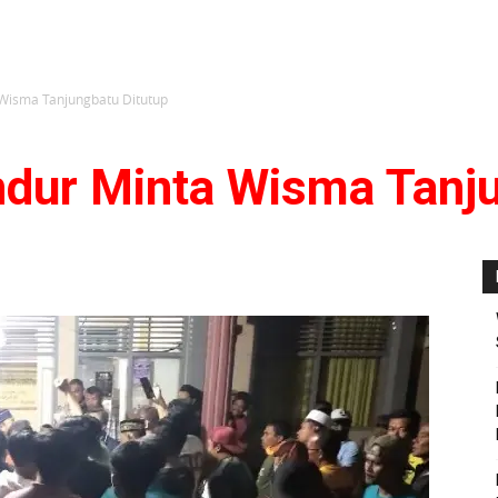
Wisma Tanjungbatu Ditutup
dur Minta Wisma Tanju