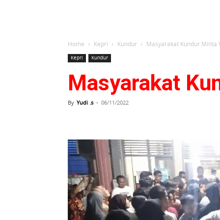
Home
Kepri
Kundur
Masyarakat Kundur Minta 
Kepri
Kundur
Masyarakat Kun
By
Yudi .s
-
06/11/2022