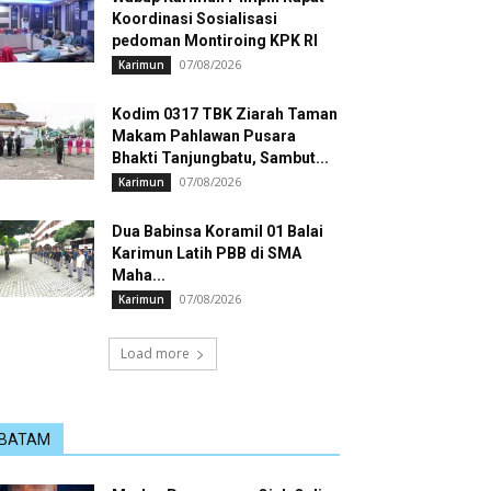
Koordinasi Sosialisasi
pedoman Montiroing KPK RI
07/08/2026
Karimun
Kodim 0317 TBK Ziarah Taman
Makam Pahlawan Pusara
Bhakti Tanjungbatu, Sambut...
07/08/2026
Karimun
Dua Babinsa Koramil 01 Balai
Karimun Latih PBB di SMA
Maha...
07/08/2026
Karimun
Load more
BATAM