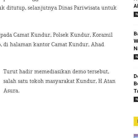
A
k ditutup, selanjutnya Dinas Pariwisata untuk
N
B
epada Camat Kundur, Polsek Kundur, Koramil
W
o, di halaman kantor Camat Kundur, Ahad
N
N
Turut hadir memediasikan demo tersebut,
D
salah satu tokoh masyarakat Kundur, H Atan
B
Asura.
T
N