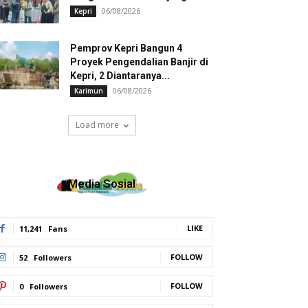
06/08/2026
Kepri
Pemprov Kepri Bangun 4
Proyek Pengendalian Banjir di
Kepri, 2 Diantaranya...
06/08/2026
Karimun
Load more
Media Sosial
LIKE
11,241
Fans
FOLLOW
52
Followers
FOLLOW
0
Followers