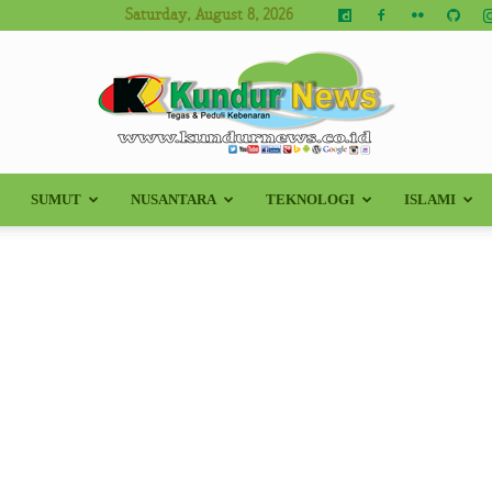
Saturday, August 8, 2026
SUMUT
NUSANTARA
TEKNOLOGI
ISLAMI
Kundur
News