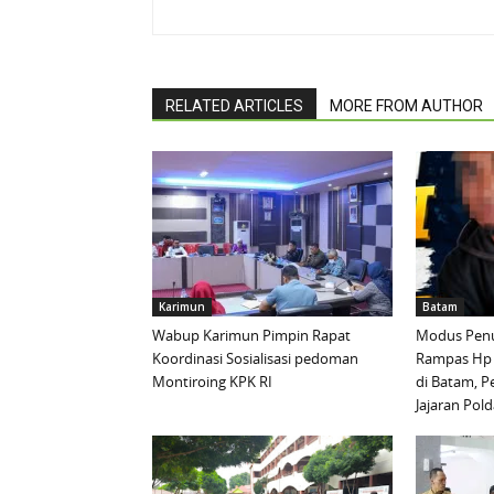
RELATED ARTICLES
MORE FROM AUTHOR
Karimun
Batam
Wabup Karimun Pimpin Rapat
Modus Penu
Koordinasi Sosialisasi pedoman
Rampas Hp
Montiroing KPK RI
di Batam, P
Jajaran Pold