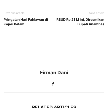
Previous article
Next article
Pringatan Hari Pahlawan di
RSUD Rp 21 M ini, Diresmikan
Kajari Batam
Bupati Anambas
Firman Dani
RELATED ARTICLES