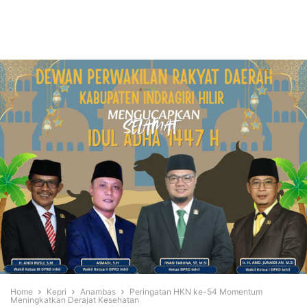
Home
Kepri
Anambas
Peringatan HKN ke-54 Momentum
Meningkatkan Derajat Kesehatan