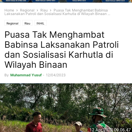
Home
Regional
Riau
Puasa Tak Menghambat Babinsa
Laksanakan Patroli dan Sosialisasi Karhutla di Wilayah Binaan ...
Regional
Riau
INHIL
Puasa Tak Menghambat
Babinsa Laksanakan Patroli
dan Sosialisasi Karhutla di
Wilayah Binaan
By
Muhammad Yusuf
-
12/04/2023