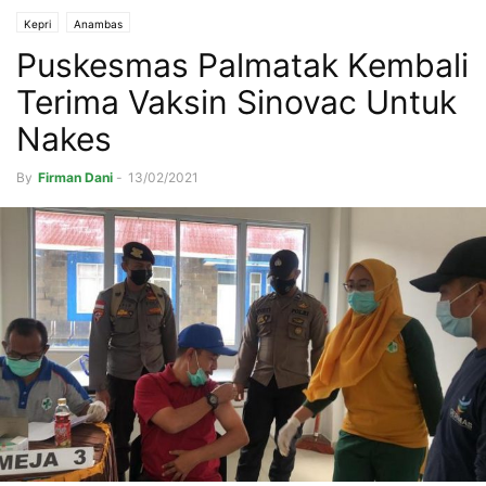
Kepri
Anambas
Puskesmas Palmatak Kembali
Terima Vaksin Sinovac Untuk
Nakes
By
Firman Dani
-
13/02/2021