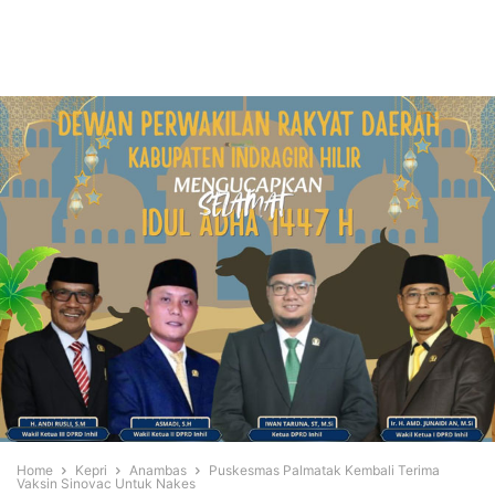
Home
Kepri
Anambas
Puskesmas Palmatak Kembali Terima
Vaksin Sinovac Untuk Nakes