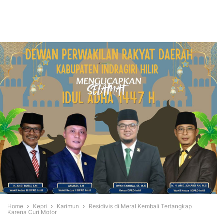
Home
Kepri
Karimun
Residivis di Meral Kembali Tertangkap
Karena Curi Motor