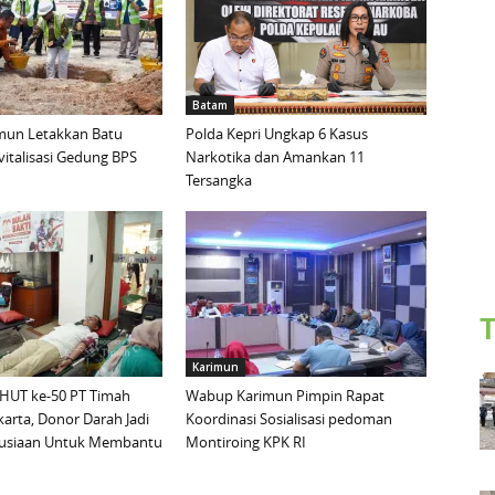
Batam
imun Letakkan Batu
Polda Kepri Ungkap 6 Kasus
italisasi Gedung BPS
Narkotika dan Amankan 11
Tersangka
T
Karimun
 HUT ke-50 PT Timah
Wabup Karimun Pimpin Rapat
akarta, Donor Darah Jadi
Koordinasi Sosialisasi pedoman
usiaan Untuk Membantu
Montiroing KPK RI