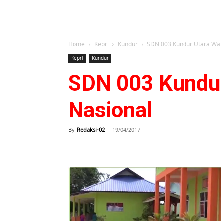
Home
Kepri
Kundur
SDN 003 Kundur Utara Wakil
Kepri
Kundur
SDN 003 Kundur 
Nasional
By
Redaksi-02
-
19/04/2017