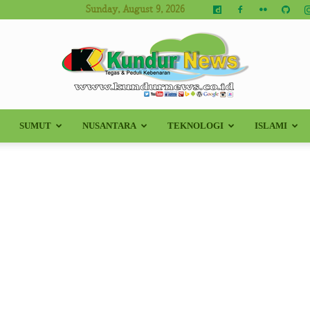
Sunday, August 9, 2026
SUMUT
NUSANTARA
TEKNOLOGI
ISLAMI
Kundur
News