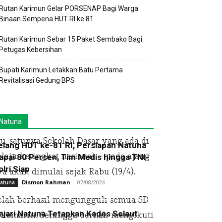
Rutan Karimun Gelar PORSENAP Bagi Warga
Binaan Sempena HUT RI ke 81
Rutan Karimun Sebar 15 Paket Sembako Bagi
Petugas Kebersihan
Bupati Karimun Letakkan Batu Pertama
Revitalisasi Gedung BPS
Natuna
tu-satunya Sekolah Dasar yang ada di
elang HUT ke-81 RI, Persiapan Natuna
melaju ketingkat nasional pada ajang
apai 80 Persen, Tim Medis hingga TNI-
olri Siap
ya akan dimulai sejak Rabu (19/4).
Dismon Rahman
-
07/08/2026
atuna
elah berhasil mengungguli semua SD
ejari Natuna Tetapkan Kades Selaut
an kemarin. Sehingga berhak mengikuti