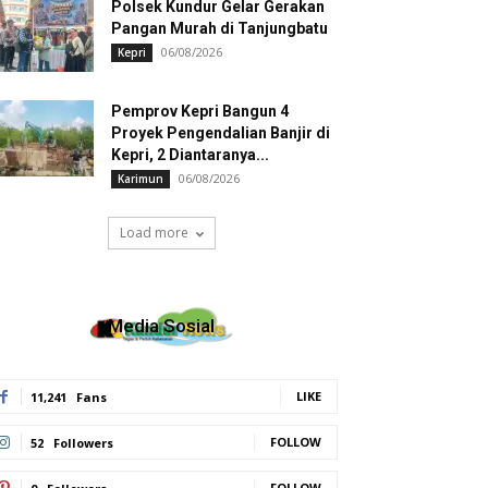
Polsek Kundur Gelar Gerakan
Pangan Murah di Tanjungbatu
06/08/2026
Kepri
Pemprov Kepri Bangun 4
Proyek Pengendalian Banjir di
Kepri, 2 Diantaranya...
06/08/2026
Karimun
Load more
Media Sosial
LIKE
11,241
Fans
FOLLOW
52
Followers
FOLLOW