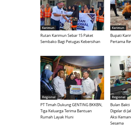
Karimun
Karimun
Rutan Karimun Sebar 15 Paket
Bupati Kar
Sembako Bagi Petugas Kebersihan
Pertama Rev
Regional
Regional
PT Timah Dukung GENTING BKKBN,
Bulan Bakti
Tiga Keluarga Terima Bantuan
Digelar di J
Rumah Layak Huni
Aksi Keman
Sesama