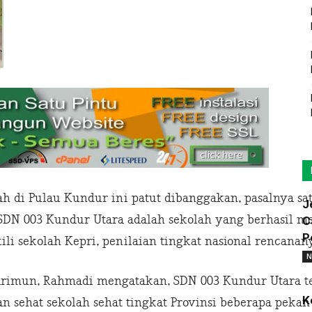
ah di Pulau Kundur ini patut dibanggakan, pasalnya sa
J
, SDN 003 Kundur Utara adalah sekolah yang berhasil 
C
P
ili sekolah Kepri, penilaian tingkat nasional rencanan
N
arimun, Rahmadi mengatakan, SDN 003 Kundur Utara t
K
ian sehat sekolah sehat tingkat Provinsi beberapa pek