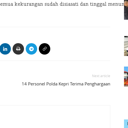
 semua kekurangan sudah disiasati dan tinggal menungg
Next article
14 Personel Polda Kepri Terima Penghargaan