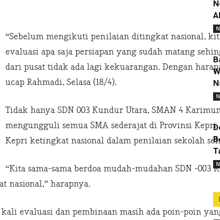
N
A
N
“Sebelum mengikuti penilaian ditingkat nasional, 
evaluasi apa saja persiapan yang sudah matang sehin
B
dari pusat tidak ada lagi kekuarangan. Dengan harapa
W
ucap Rahmadi, Selasa (18/4).
N
N
Tidak hanya SDN 003 Kundur Utara, SMAN 4 Karimu
mengungguli semua SMA sederajat di Provinsi Kepri.
D
B
Kepri ketingkat nasional dalam penilaian sekolah seh
T
N
“Kita sama-sama berdoa mudah-mudahan SDN -003 
t nasional,” harapnya.
kali evaluasi dan pembinaan masih ada poin-poin ya