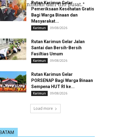
Rutan Karimun Gelar
u hasil penilaian dari tim pusat.*
Pemeriksaan Kesehatan Gratis
Bagi Warga Binaan dan
Masyarakat...
09/08/2026
Karimun
Rutan Karimun Gelar Jalan
Santai dan Bersih-Bersih
Fasiltias Umum
09/08/2026
Karimun
Rutan Karimun Gelar
PORSENAP Bagi Warga Binaan
Sempena HUT RI ke...
09/08/2026
Karimun
Load more
BATAM