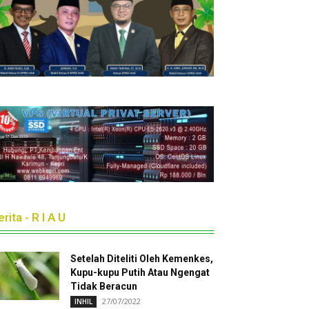
rita - R I A U
Setelah Diteliti Oleh Kemenkes,
Kupu-kupu Putih Atau Ngengat
Tidak Beracun
27/07/2022
INHIL