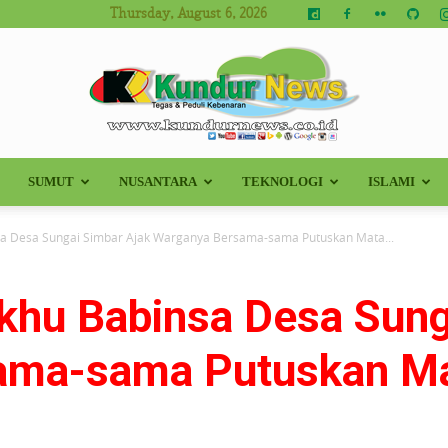
Thursday, August 6, 2026
SUMUT
NUSANTARA
TEKNOLOGI
ISLAMI
Kundur
nsa Desa Sungai Simbar Ajak Warganya Bersama-sama Putuskan Mata...
ukhu Babinsa Desa Sun
News
ma-sama Putuskan Mat