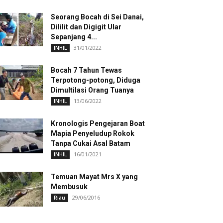
Seorang Bocah di Sei Danai,
Dililit dan Digigit Ular
Sepanjang 4...
31/01/2022
INHIL
Bocah 7 Tahun Tewas
Terpotong-potong, Diduga
Dimultilasi Orang Tuanya
13/06/2022
INHIL
Kronologis Pengejaran Boat
Mapia Penyeludup Rokok
Tanpa Cukai Asal Batam
16/01/2021
INHIL
Temuan Mayat Mrs X yang
Membusuk
29/06/2016
Riau