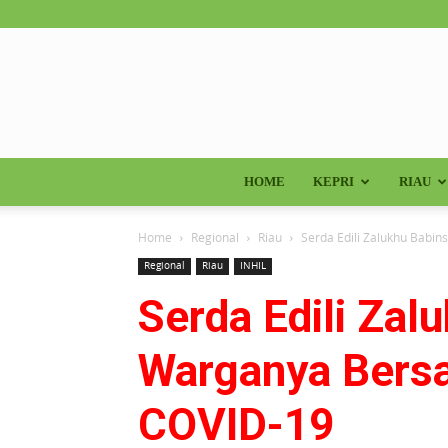
HOME
KEPRI
RIAU
Home
Regional
Riau
Serda Edili Zalukhu Babi
Regional
Riau
INHIL
Serda Edili Zal
Warganya Bersa
COVID-19