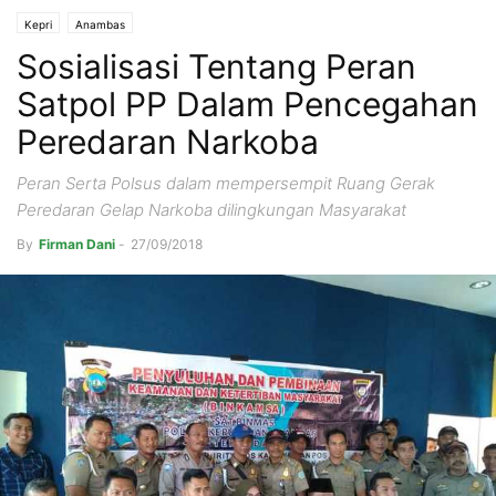
Kepri
Anambas
Sosialisasi Tentang Peran
Satpol PP Dalam Pencegahan
Peredaran Narkoba
Peran Serta Polsus dalam mempersempit Ruang Gerak
Peredaran Gelap Narkoba dilingkungan Masyarakat
By
Firman Dani
-
27/09/2018