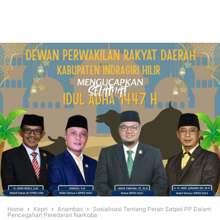
Home
Kepri
Anambas
Sosialisasi Tentang Peran Satpol PP Dalam
Pencegahan Peredaran Narkoba