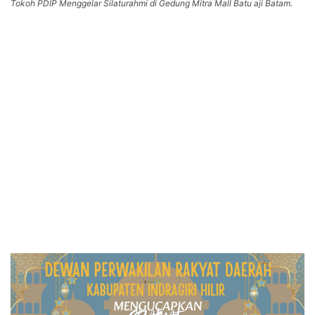
Tokoh PDIP Menggelar Silaturahmi di Gedung Mitra Mall Batu aji Batam.