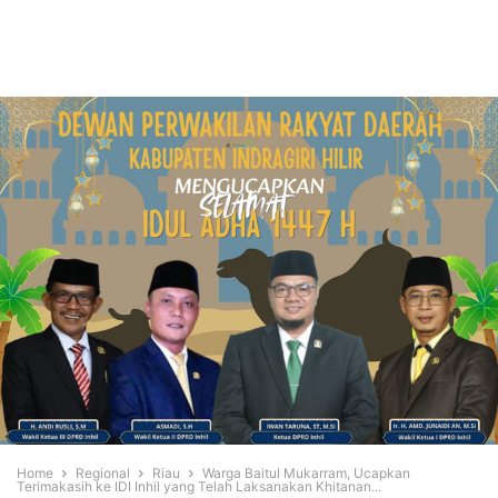
Home
Regional
Riau
Warga Baitul Mukarram, Ucapkan
Terimakasih ke IDI Inhil yang Telah Laksanakan Khitanan...