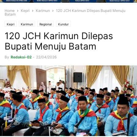
Home
Kepri
Karimun
120 JCH Karimun Dilepas Bupati Menuju
Batam
Kepri
Karimun
Regional
Kundur
120 JCH Karimun Dilepas
Bupati Menuju Batam
By
Redaksi-02
-
22/04/2026