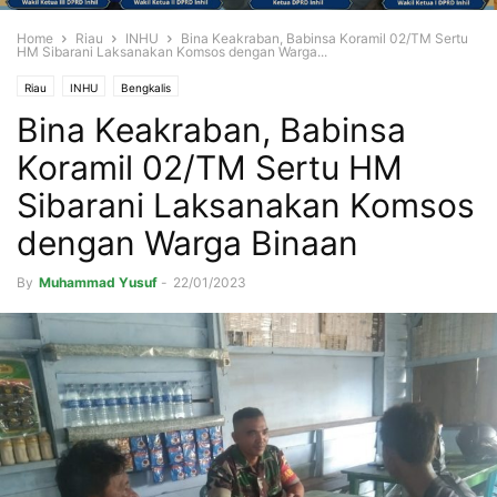
Home
Riau
INHU
Bina Keakraban, Babinsa Koramil 02/TM Sertu
HM Sibarani Laksanakan Komsos dengan Warga...
Riau
INHU
Bengkalis
Bina Keakraban, Babinsa
Koramil 02/TM Sertu HM
Sibarani Laksanakan Komsos
dengan Warga Binaan
By
Muhammad Yusuf
-
22/01/2023