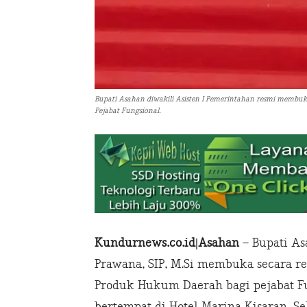
Bupati Asahan diwakili Asisten I Pemerintahan resmi memb
Pejabat Fungsional.
Kundurnews.co.id|Asahan
– Bupati As
Prawana, SIP, M.Si membuka secara r
Produk Hukum Daerah bagi pejabat Fu
bertempat di Hotel Marina Kisaran, Sel