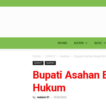
HOME
KEPRI
RIAU
Home
SUMUT
Asahan
Bupati Asahan Buka Bi
SUMUT
Asahan
Bupati Asahan 
Hukum
By
redaksi-01
-
15/02/2022