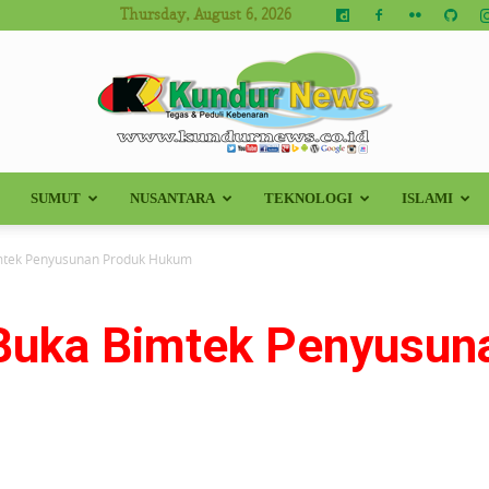
Thursday, August 6, 2026
SUMUT
NUSANTARA
TEKNOLOGI
ISLAMI
Kundur
mtek Penyusunan Produk Hukum
Buka Bimtek Penyusun
News