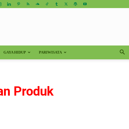
GAYA HIDUP
PARIWISATA
an Produk