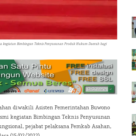
uka kegiatan Bimbingan Teknis Penyusunan Produk Hukum Daerah bagi
ahan diwakili Asisten Pemerintahan Buwono
esmi kegiatan Bimbingan Teknis Penyusunan
ngsional, pejabat pelaksana Pemkab Asahan,
asa (15/02/2022).