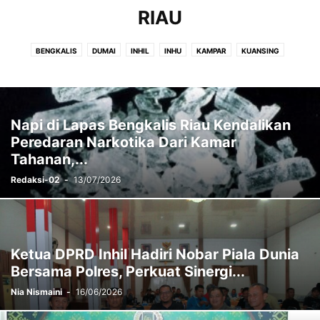
RIAU
BENGKALIS
DUMAI
INHIL
INHU
KAMPAR
KUANSING
MERANTI
PEKANBARU
PELALAWAN
ROHIL
ROHUL
SIAK
Napi di Lapas Bengkalis Riau Kendalikan
Peredaran Narkotika Dari Kamar
Tahanan,...
Redaksi-02
-
13/07/2026
Ketua DPRD Inhil Hadiri Nobar Piala Dunia
Bersama Polres, Perkuat Sinergi...
Nia Nismaini
-
16/06/2026