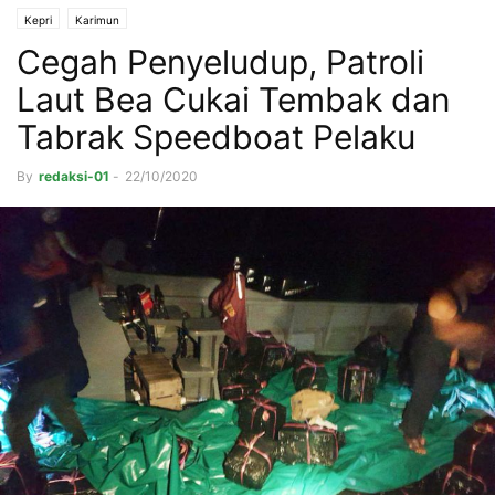
Kepri
Karimun
Cegah Penyeludup, Patroli
Laut Bea Cukai Tembak dan
Tabrak Speedboat Pelaku
By
redaksi-01
-
22/10/2020