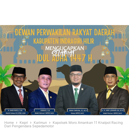
Home
Kepri
Karimun
Kapolsek Moro Amankan 11 Knalpot Racing
Dari Pengendara Sepedamotor