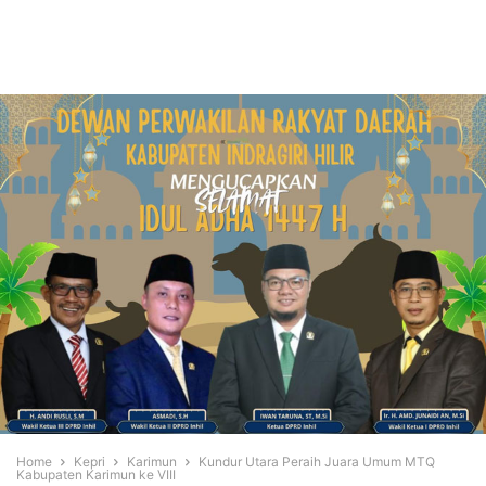
Home
Kepri
Karimun
Kundur Utara Peraih Juara Umum MTQ
Kabupaten Karimun ke VIII