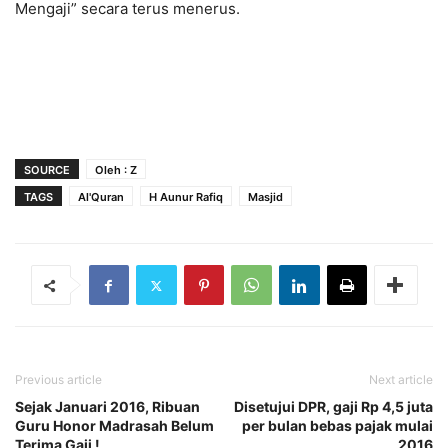
Mengaji” secara terus menerus.
SOURCE
Oleh : Z
TAGS
Al'Quran
H Aunur Rafiq
Masjid
Previous article
Next article
Sejak Januari 2016, Ribuan
Disetujui DPR, gaji Rp 4,5 juta
Guru Honor Madrasah Belum
per bulan bebas pajak mulai
Terima Gaji !
2016