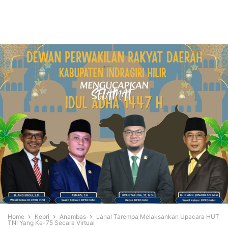
Home
Kepri
Anambas
Lanal Tarempa Melaksankan Upacara HUT
TNI Yang Ke-75 Secara Virtual