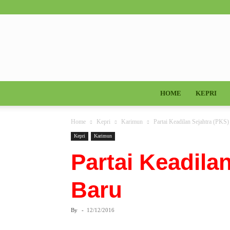
HOME
KEPRI
Home
Kepri
Karimun
Partai Keadilan Sejahtra (PKS
Kepri
Karimun
Partai Keadilan
By
-
12/12/2016