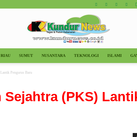
RIAU
SUMUT
NUSANTARA
TEKNOLOGI
ISLAMI
GA
Kundur
) Lantik Pengurus Baru
 Sejahtra (PKS) Lantik
News