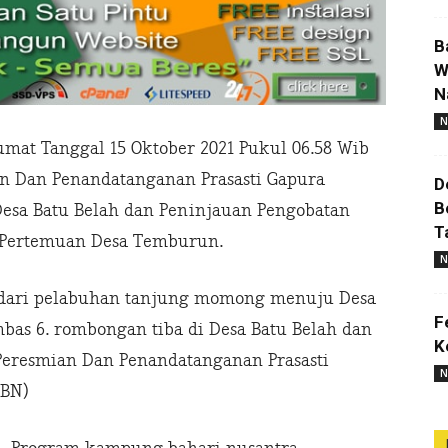
B
W
N
N
umat Tanggal 15 Oktober 2021 Pukul 06.58 Wib
an Dan Penandatanganan Prasasti Gapura
D
B
esa Batu Belah dan Peninjauan Pengobatan
T
ai Pertemuan Desa Temburun.
N
 dari pelabuhan tanjung momong menuju Desa
F
s 6. rombongan tiba di Desa Batu Belah dan
K
Peresmian Dan Penandatanganan Prasasti
N
KBN)