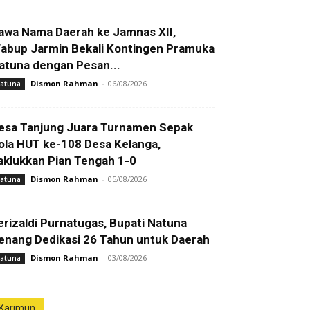
awa Nama Daerah ke Jamnas XII,
abup Jarmin Bekali Kontingen Pramuka
atuna dengan Pesan...
Dismon Rahman
-
06/08/2026
atuna
esa Tanjung Juara Turnamen Sepak
ola HUT ke-108 Desa Kelanga,
aklukkan Pian Tengah 1-0
Dismon Rahman
-
05/08/2026
atuna
erizaldi Purnatugas, Bupati Natuna
enang Dedikasi 26 Tahun untuk Daerah
Dismon Rahman
-
03/08/2026
atuna
Karimun