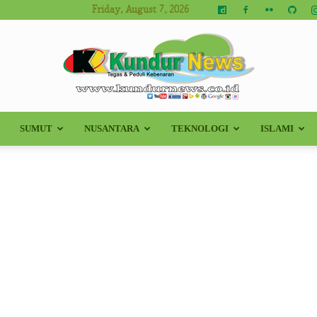
Friday, August 7, 2026
SUMUT
NUSANTARA
TEKNOLOGI
ISLAMI
Kundur
News