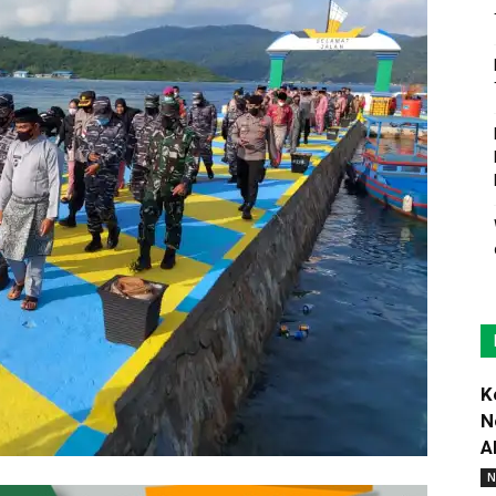
K
N
A
N