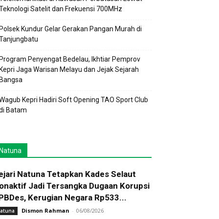
Teknologi Satelit dan Frekuensi 700MHz
Polsek Kundur Gelar Gerakan Pangan Murah di
Tanjungbatu
Program Penyengat Bedelau, Ikhtiar Pemprov
Kepri Jaga Warisan Melayu dan Jejak Sejarah
Bangsa
Wagub Kepri Hadiri Soft Opening TAO Sport Club
di Batam
Natuna
ejari Natuna Tetapkan Kades Selaut
onaktif Jadi Tersangka Dugaan Korupsi
PBDes, Kerugian Negara Rp533...
Dismon Rahman
-
06/08/2026
atuna