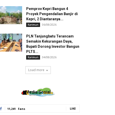
Pemprov Kepri Bangun 4
Proyek Pengendalian Banjir di
Kepri, 2 Diantaranya...
06/08/2026
Karimun
PLN Tanjungbatu Terancam
Semakin Kekurangan Daya,
Bupati Dorong Investor Bangun
PLTS...
04/08/2026
Karimun
Load more
Media Sosial
LIKE
11,241
Fans