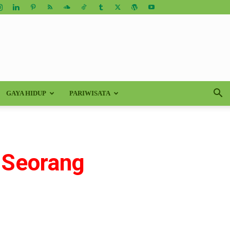
GAYA HIDUP
PARIWISATA
p Seorang