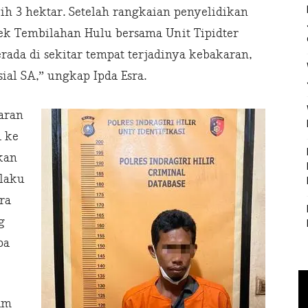
ih 3 hektar. Setelah rangkaian penyelidikan
sek Tembilahan Hulu bersama Unit Tipidter
erada di sekitar tempat terjadinya kebakaran,
ial SA,” ungkap Ipda Esra.
aran
a ke
kan
elaku
ra
g
pa
am