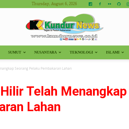
Thursday, August 6, 2026
SUMUT
NUSANTARA
TEKNOLOGI
ISLAMI
Kundur
h Menangkap Seorang Pelaku Pembakaran Lahan
i Hilir Telah Menangka
News
aran Lahan