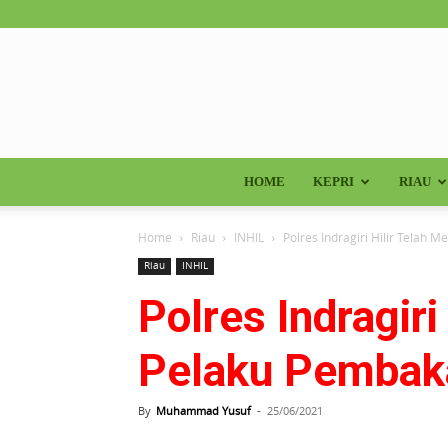
HOME
KEPRI
RIAU
Home
Riau
INHIL
Polres Indragiri Hilir Tela
Riau
INHIL
Polres Indragir
Pelaku Pembak
By
Muhammad Yusuf
-
25/06/2021