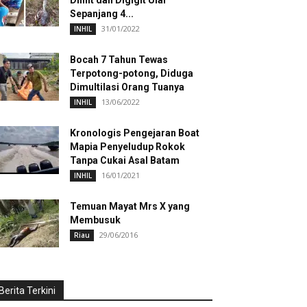
Dililit dan Digigit Ular
Sepanjang 4...
31/01/2022
INHIL
Bocah 7 Tahun Tewas
Terpotong-potong, Diduga
Dimultilasi Orang Tuanya
13/06/2022
INHIL
Kronologis Pengejaran Boat
Mapia Penyeludup Rokok
Tanpa Cukai Asal Batam
16/01/2021
INHIL
Temuan Mayat Mrs X yang
Membusuk
29/06/2016
Riau
Berita Terkini