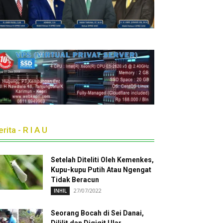
rita - R I A U
Setelah Diteliti Oleh Kemenkes,
Kupu-kupu Putih Atau Ngengat
Tidak Beracun
27/07/2022
INHIL
Seorang Bocah di Sei Danai,