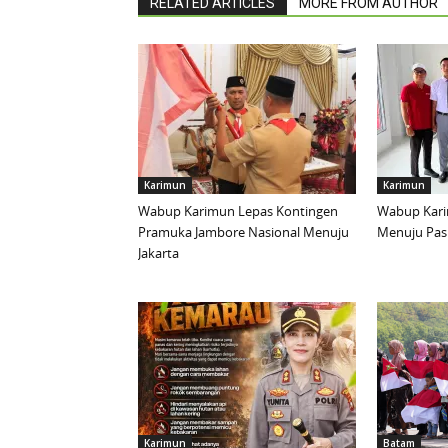
RELATED ARTICLES
MORE FROM AUTHOR
Karimun
Karimun
Wabup Karimun Lepas Kontingen
Wabup Kari
Pramuka Jambore Nasional Menuju
Menuju Pask
Jakarta
Karimun
Batam