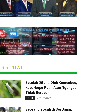
rita - R I A U
Setelah Diteliti Oleh Kemenkes,
Kupu-kupu Putih Atau Ngengat
Tidak Beracun
27/07/2022
INHIL
Seorang Bocah di Sei Danai,