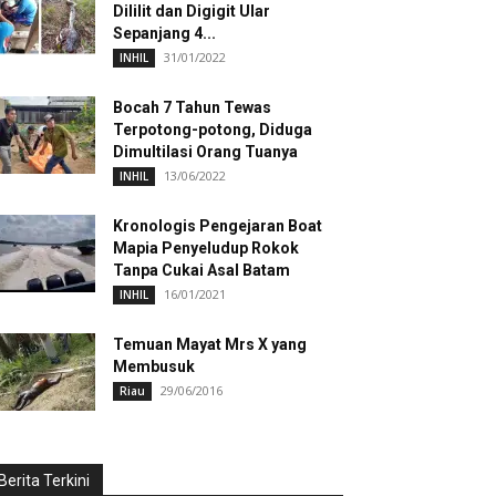
Dililit dan Digigit Ular
Sepanjang 4...
31/01/2022
INHIL
Bocah 7 Tahun Tewas
Terpotong-potong, Diduga
Dimultilasi Orang Tuanya
13/06/2022
INHIL
Kronologis Pengejaran Boat
Mapia Penyeludup Rokok
Tanpa Cukai Asal Batam
16/01/2021
INHIL
Temuan Mayat Mrs X yang
Membusuk
29/06/2016
Riau
Berita Terkini