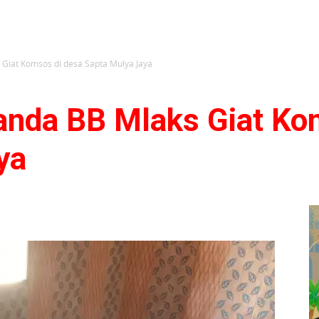
 Giat Komsos di desa Sapta Mulya Jaya
anda BB Mlaks Giat Ko
aya