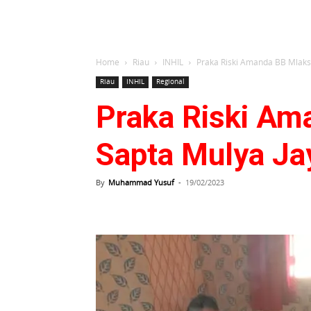
Home
Riau
INHIL
Praka Riski Amanda BB Mlaks
Riau
INHIL
Regional
Praka Riski Am
Sapta Mulya J
By
Muhammad Yusuf
-
19/02/2023