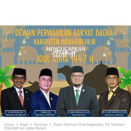
Home
Kepri
Karimun
Rutan Karimun Over Kapasitas, 24 Tahanan
Dipindah ke Lapas Batam