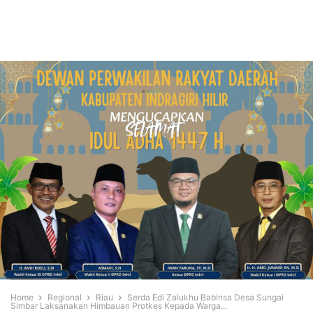
Home
Regional
Riau
Serda Edi Zalukhu Babinsa Desa Sungai
Simbar Laksanakan Himbauan Protkes Kepada Warga...