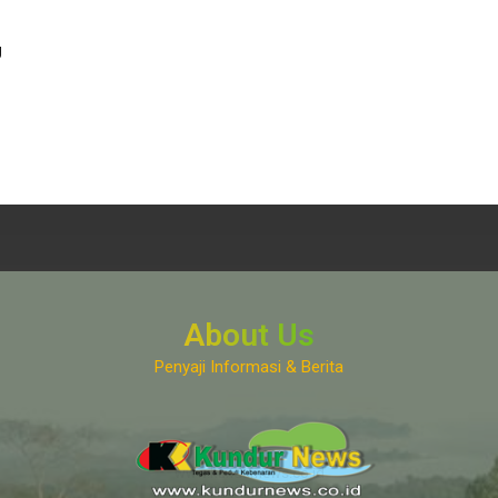
g
About Us
Penyaji Informasi & Berita
www.kundurnews.co.id