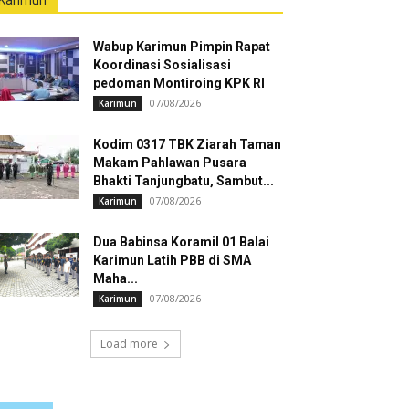
Karimun
Wabup Karimun Pimpin Rapat
Koordinasi Sosialisasi
pedoman Montiroing KPK RI
07/08/2026
Karimun
Kodim 0317 TBK Ziarah Taman
Makam Pahlawan Pusara
Bhakti Tanjungbatu, Sambut...
07/08/2026
Karimun
Dua Babinsa Koramil 01 Balai
Karimun Latih PBB di SMA
Maha...
07/08/2026
Karimun
Load more