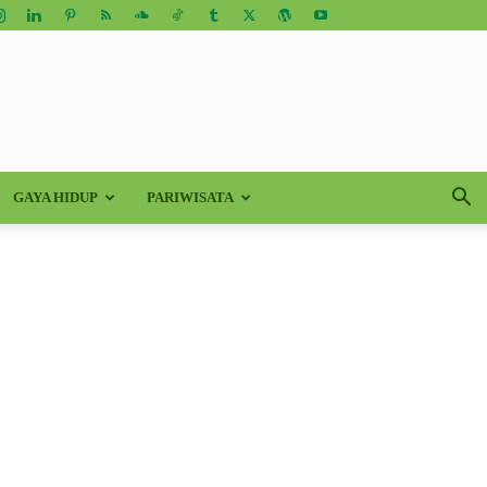
GAYA HIDUP
PARIWISATA