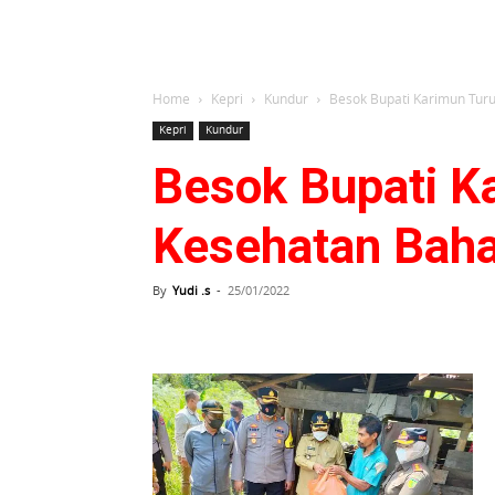
Home
Kepri
Kundur
Besok Bupati Karimun Turu
Kepri
Kundur
Besok Bupati K
Kesehatan Baha
By
Yudi .s
-
25/01/2022