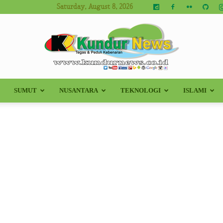
Saturday, August 8, 2026
SUMUT
NUSANTARA
TEKNOLOGI
ISLAMI
Kundur
News