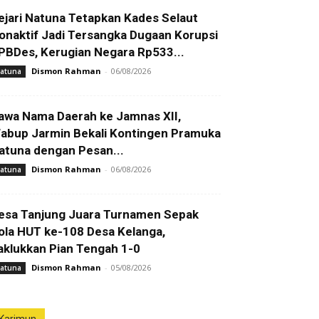
ejari Natuna Tetapkan Kades Selaut
onaktif Jadi Tersangka Dugaan Korupsi
PBDes, Kerugian Negara Rp533...
Dismon Rahman
-
06/08/2026
atuna
awa Nama Daerah ke Jamnas XII,
abup Jarmin Bekali Kontingen Pramuka
atuna dengan Pesan...
Dismon Rahman
-
06/08/2026
atuna
esa Tanjung Juara Turnamen Sepak
ola HUT ke-108 Desa Kelanga,
aklukkan Pian Tengah 1-0
Dismon Rahman
-
05/08/2026
atuna