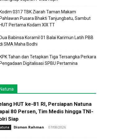
Kodim 0317 TBK Ziarah Taman Makam
Pahlawan Pusara Bhakti Tanjungbatu, Sambut
HUT Pertama Kodam XIX TT
Dua Babinsa Koramil 01 Balai Karimun Latih PBB
di SMA Maha Bodhi
KPK Tahan dan Tetapkan Tiga Tersangka Perkara
Pengadaan Digitalisasi SPBU Pertamina
Natuna
elang HUT ke-81 RI, Persiapan Natuna
apai 80 Persen, Tim Medis hingga TNI-
olri Siap
Dismon Rahman
-
07/08/2026
atuna