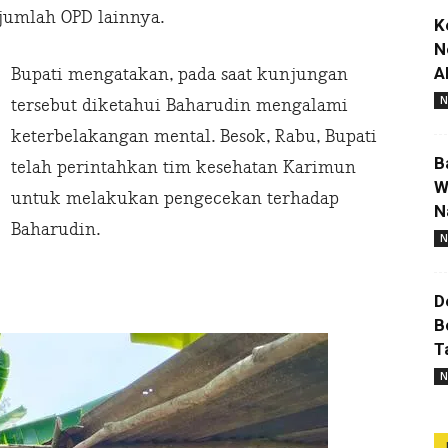
ejumlah OPD lainnya.
K
N
A
Bupati mengatakan, pada saat kunjungan
N
tersebut diketahui Baharudin mengalami
keterbelakangan mental. Besok, Rabu, Bupati
B
telah perintahkan tim kesehatan Karimun
W
untuk melakukan pengecekan terhadap
N
Baharudin.
N
D
B
T
N