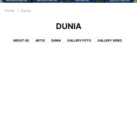
Home
Dunia
DUNIA
ABOUT US
ARTIS
DUNIA
GALLERY FOTO
GALLERY VIDEO
GAYA HIDUP
IKLAN
ISLAMI
IWO
NUSANTARA
OPINI
PARIWISATA
PEDOMAN PEMBERITAAN MEDIA SYBER
POS IKLAN
REGIONAL
TEKNOLOGI