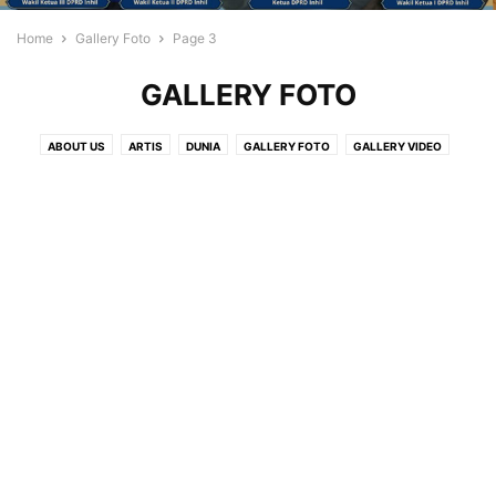
Home
Gallery Foto
Page 3
GALLERY FOTO
ABOUT US
ARTIS
DUNIA
GALLERY FOTO
GALLERY VIDEO
GAYA HIDUP
IKLAN
ISLAMI
IWO
NUSANTARA
OPINI
PARIWISATA
PEDOMAN PEMBERITAAN MEDIA SYBER
POS IKLAN
REGIONAL
TEKNOLOGI