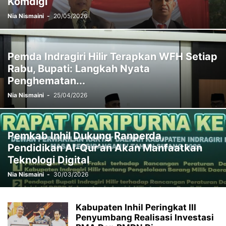
Komdigi
Nia Nismaini
-
20/05/2026
Pemda Indragiri Hilir Terapkan WFH Setiap
Rabu, Bupati: Langkah Nyata
Penghematan...
Nia Nismaini
-
25/04/2026
Pemkab Inhil Dukung Ranperda,
Pendidikan Al-Qur’an Akan Manfaatkan
Teknologi Digital
Nia Nismaini
-
30/03/2026
Kabupaten Inhil Peringkat III
Penyumbang Realisasi Investasi