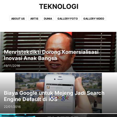
TEKNOLOGI
ABOUT US
ARTIS
DUNIA
GALLERY FOTO
GALLERY VIDEO
GAYA HIDUP
IKLAN
ISLAMI
IWO
NUSANTARA
OPINI
PARIWISATA
PEDOMAN PEMBERITAAN MEDIA SYBER
POS IKLAN
REGIONAL
TEKNOLOGI
Menristekdikti Dorong Komersialisasi
Inovasi Anak Bangsa
19/11/2016
Biaya Google untuk Mejeng Jadi Search
Engine Default di iOS
22/01/2016