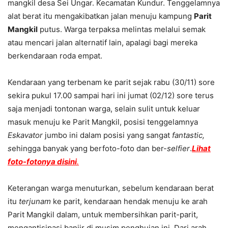
mangkil desa Sei Ungar. Kecamatan Kundur. Tenggelamnya
alat berat itu mengakibatkan jalan menuju kampung
Parit
Mangkil
putus. Warga terpaksa melintas melalui semak
atau mencari jalan alternatif lain, apalagi bagi mereka
berkendaraan roda empat.
Kendaraan yang terbenam ke parit sejak rabu (30/11) sore
sekira pukul 17.00 sampai hari ini jumat (02/12) sore terus
saja menjadi tontonan warga, selain sulit untuk keluar
masuk menuju ke Parit Mangkil, posisi tenggelamnya
Eskavator
jumbo ini dalam posisi yang sangat
fantastic,
s
ehingga banyak yang berfoto-foto dan ber-
selfier
.
Lihat
foto-fotonya disini
.
Keterangan warga menuturkan, sebelum kendaraan berat
itu
terjunam
ke parit, kendaraan hendak menuju ke arah
Parit Mangkil dalam, untuk membersihkan parit-parit,
mengantisipasi banjir di musim penghujan ini. Dari arah