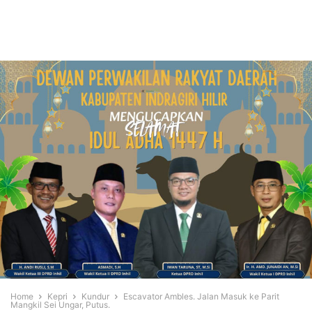
Home
Kepri
Kundur
Escavator Ambles. Jalan Masuk ke Parit
Mangkil Sei Ungar, Putus.