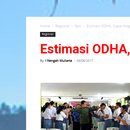
Home
Regional
Bali
Estimasi ODHA, Capai Hin
Regional
Estimasi ODHA,
By
I Nengah Muliarta
-
04/08/2017