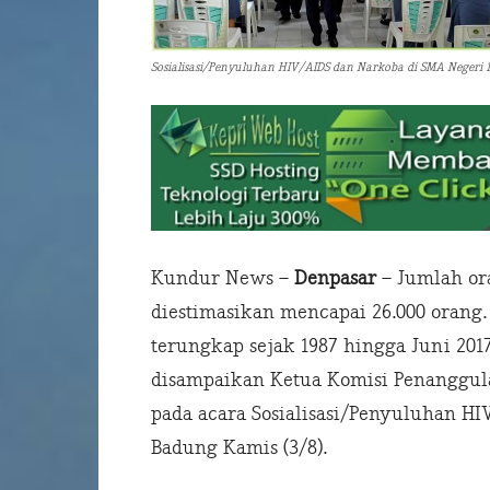
Sosialisasi/Penyuluhan HIV/AIDS dan Narkoba di SMA Negeri 1
Kundur News –
Denpasar
– Jumlah or
diestimasikan mencapai 26.000 oran
terungkap sejak 1987 hingga Juni 201
disampaikan Ketua Komisi Penanggula
pada acara Sosialisasi/Penyuluhan HI
Badung Kamis (3/8).