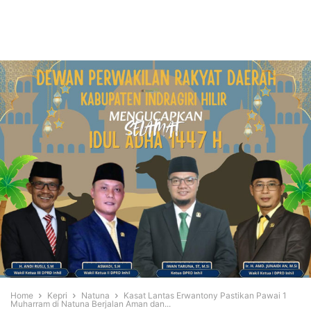
Home
Kepri
Natuna
Kasat Lantas Erwantony Pastikan Pawai 1
Muharram di Natuna Berjalan Aman dan...