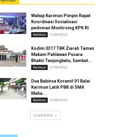
Karimun
Wabup Karimun Pimpin Rapat
Koordinasi Sosialisasi
pedoman Montiroing KPK RI
07/08/2026
Karimun
Kodim 0317 TBK Ziarah Taman
Makam Pahlawan Pusara
Bhakti Tanjungbatu, Sambut...
07/08/2026
Karimun
Dua Babinsa Koramil 01 Balai
Karimun Latih PBB di SMA
Maha...
07/08/2026
Karimun
Load more