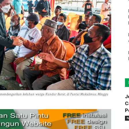
endengarkan keluhan warga Kundur Barat, di Pantai Mukalimus, Minggu
J
C
P
N