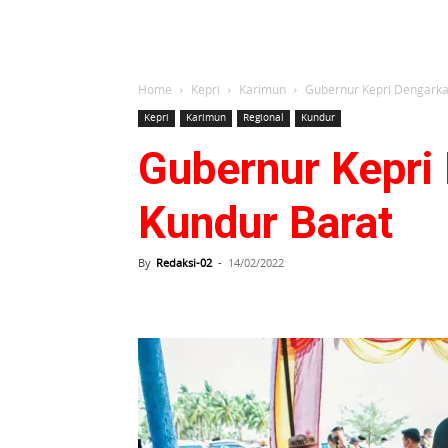
Home
Kepri
Karimun
Gubernur Kepri Dengarka
Kepri
Karimun
Regional
Kundur
Gubernur Kepri
Kundur Barat
By
Redaksi-02
-
14/02/2022