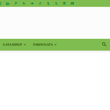
GAYA HIDUP
PARIWISATA