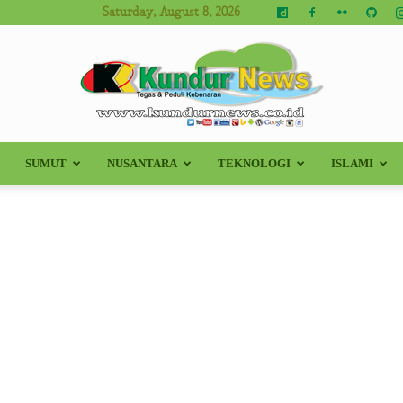
Saturday, August 8, 2026
SUMUT
NUSANTARA
TEKNOLOGI
ISLAMI
Kundur
News