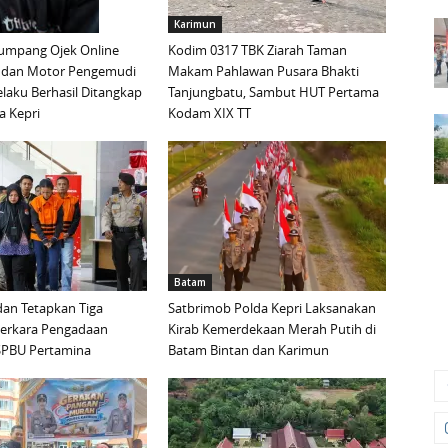
Karimun
mpang Ojek Online
Kodim 0317 TBK Ziarah Taman
 dan Motor Pengemudi
Makam Pahlawan Pusara Bhakti
elaku Berhasil Ditangkap
Tanjungbatu, Sambut HUT Pertama
a Kepri
Kodam XIX TT
Batam
an Tetapkan Tiga
Satbrimob Polda Kepri Laksanakan
Perkara Pengadaan
Kirab Kemerdekaan Merah Putih di
i SPBU Pertamina
Batam Bintan dan Karimun