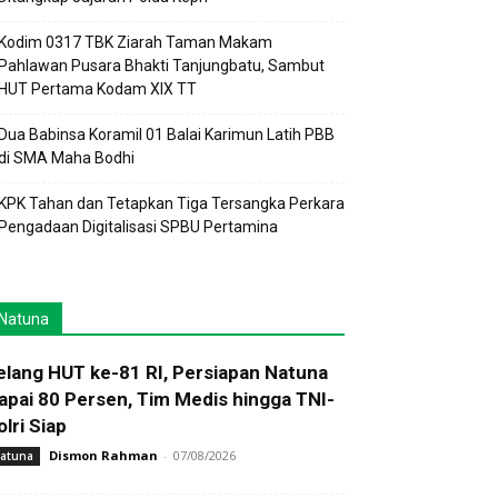
Kodim 0317 TBK Ziarah Taman Makam
Pahlawan Pusara Bhakti Tanjungbatu, Sambut
HUT Pertama Kodam XIX TT
Dua Babinsa Koramil 01 Balai Karimun Latih PBB
di SMA Maha Bodhi
KPK Tahan dan Tetapkan Tiga Tersangka Perkara
Pengadaan Digitalisasi SPBU Pertamina
Natuna
elang HUT ke-81 RI, Persiapan Natuna
apai 80 Persen, Tim Medis hingga TNI-
olri Siap
Dismon Rahman
-
07/08/2026
atuna