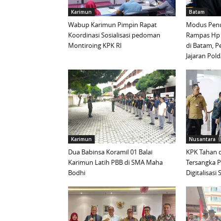
Karimun
Batam
Wabup Karimun Pimpin Rapat
Modus Penu
Koordinasi Sosialisasi pedoman
Rampas Hp
Montiroing KPK RI
di Batam, P
Jajaran Pold
Karimun
Nusantara
Dua Babinsa Koramil 01 Balai
KPK Tahan d
Karimun Latih PBB di SMA Maha
Tersangka 
Bodhi
Digitalisas