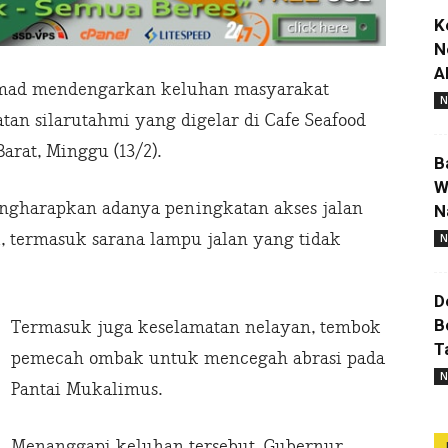
K
N
A
mad mendengarkan keluhan masyarakat
N
an silarutahmi yang digelar di Cafe Seafood
arat, Minggu (13/2).
B
W
ngharapkan adanya peningkatan akses jalan
N
, termasuk sarana lampu jalan yang tidak
N
D
B
Termasuk juga keselamatan nelayan, tembok
T
pemecah ombak untuk mencegah abrasi pada
N
Pantai Mukalimus.
Menanggapi keluhan tersebut, Gubernur