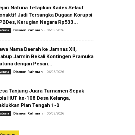
ejari Natuna Tetapkan Kades Selaut
onaktif Jadi Tersangka Dugaan Korupsi
PBDes, Kerugian Negara Rp533...
Dismon Rahman
-
06/08/2026
atuna
awa Nama Daerah ke Jamnas XII,
abup Jarmin Bekali Kontingen Pramuka
atuna dengan Pesan...
Dismon Rahman
-
06/08/2026
atuna
esa Tanjung Juara Turnamen Sepak
ola HUT ke-108 Desa Kelanga,
aklukkan Pian Tengah 1-0
Dismon Rahman
-
05/08/2026
atuna