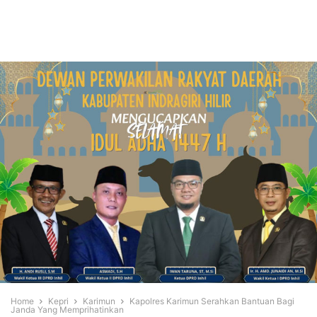
Home
Kepri
Karimun
Kapolres Karimun Serahkan Bantuan Bagi
Janda Yang Memprihatinkan