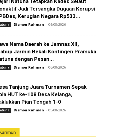
ejari Natuna Tetapkan Kades Selaut
onaktif Jadi Tersangka Dugaan Korupsi
PBDes, Kerugian Negara Rp533...
Dismon Rahman
-
06/08/2026
atuna
awa Nama Daerah ke Jamnas XII,
abup Jarmin Bekali Kontingen Pramuka
atuna dengan Pesan...
Dismon Rahman
-
06/08/2026
atuna
esa Tanjung Juara Turnamen Sepak
ola HUT ke-108 Desa Kelanga,
aklukkan Pian Tengah 1-0
Dismon Rahman
-
05/08/2026
atuna
Karimun