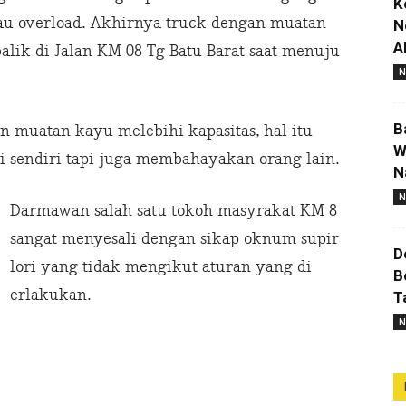
K
tau overload. Akhirnya truck dengan muatan
N
A
alik di Jalan KM 08 Tg Batu Barat saat menuju
N
B
n muatan kayu melebihi kapasitas, hal itu
W
 sendiri tapi juga membahayakan orang lain.
N
N
Darmawan salah satu tokoh masyrakat KM 8
sangat menyesali dengan sikap oknum supir
D
lori yang tidak mengikut aturan yang di
B
erlakukan.
T
N