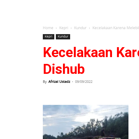
Home
Kepri
Kundur
Kecelakaan Karena Melebihi
Kepri
Kundur
Kecelakaan Kare
Dishub
By
Afrizal Ustadz
-
09/09/2022