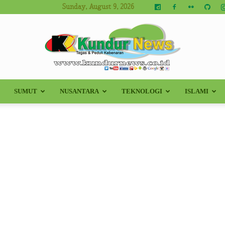
Sunday, August 9, 2026
SUMUT
NUSANTARA
TEKNOLOGI
ISLAMI
Kundur
News