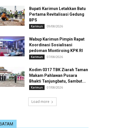
Bupati Karimun Letakkan Batu
Pertama Revitalisasi Gedung
BPS
09/08/2026
Karimun
Wabup Karimun Pimpin Rapat
Koordinasi Sosialisasi
pedoman Montiroing KPK RI
07/08/2026
Karimun
Kodim 0317 TBK Ziarah Taman
Makam Pahlawan Pusara
Bhakti Tanjungbatu, Sambut...
07/08/2026
Karimun
Load more
BATAM