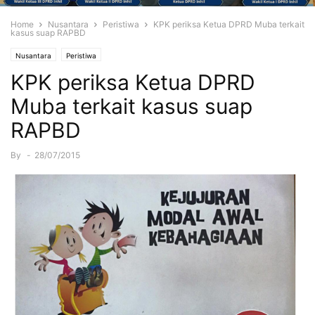
Home
Nusantara
Peristiwa
KPK periksa Ketua DPRD Muba terkait
kasus suap RAPBD
Nusantara
Peristiwa
KPK periksa Ketua DPRD
Muba terkait kasus suap
RAPBD
By
-
28/07/2015