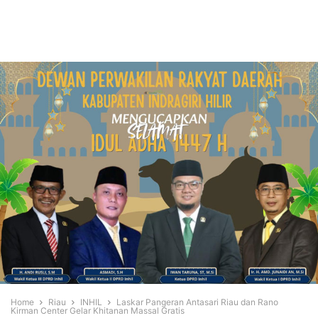
Home
Riau
INHIL
Laskar Pangeran Antasari Riau dan Rano
Kirman Center Gelar Khitanan Massal Gratis