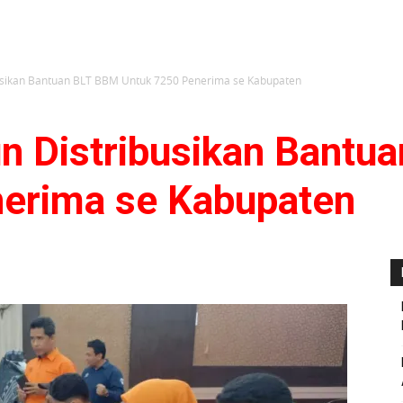
sikan Bantuan BLT BBM Untuk 7250 Penerima se Kabupaten
 Distribusikan Bantu
erima se Kabupaten