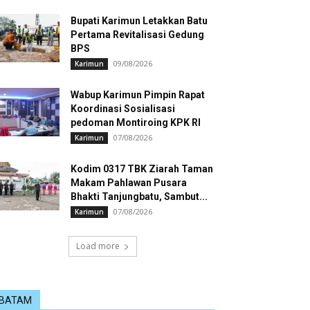
Bupati Karimun Letakkan Batu
Pertama Revitalisasi Gedung
BPS
09/08/2026
Karimun
Wabup Karimun Pimpin Rapat
Koordinasi Sosialisasi
pedoman Montiroing KPK RI
07/08/2026
Karimun
Kodim 0317 TBK Ziarah Taman
Makam Pahlawan Pusara
Bhakti Tanjungbatu, Sambut...
07/08/2026
Karimun
Load more
BATAM