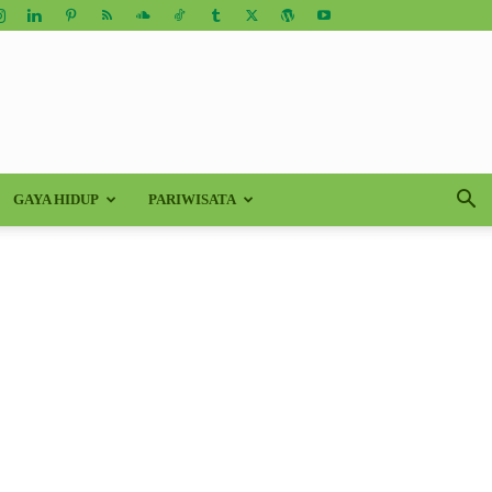
GAYA HIDUP
PARIWISATA