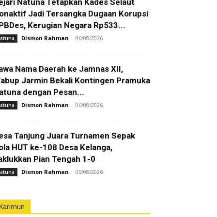
ejari Natuna Tetapkan Kades Selaut
onaktif Jadi Tersangka Dugaan Korupsi
PBDes, Kerugian Negara Rp533...
Dismon Rahman
-
06/08/2026
atuna
awa Nama Daerah ke Jamnas XII,
abup Jarmin Bekali Kontingen Pramuka
atuna dengan Pesan...
Dismon Rahman
-
06/08/2026
atuna
esa Tanjung Juara Turnamen Sepak
ola HUT ke-108 Desa Kelanga,
aklukkan Pian Tengah 1-0
Dismon Rahman
-
05/08/2026
atuna
Karimun