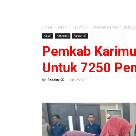
Home
Kepri
Karimun
Pemkab Karimun Distribu
Kepri
Karimun
Regional
Pemkab Karimun
Untuk 7250 Pen
By
Redaksi-02
-
14/12/2022