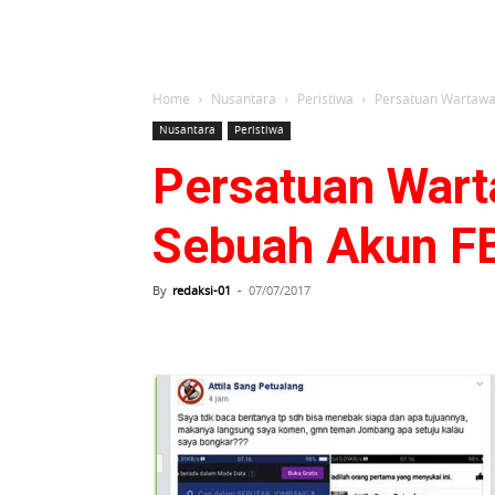
Home
Nusantara
Peristiwa
Persatuan Wartawa
Nusantara
Peristiwa
Persatuan Wart
Sebuah Akun F
By
redaksi-01
-
07/07/2017