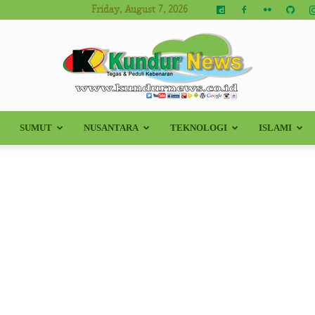
Friday, August 7, 2026
SUMUT
NUSANTARA
TEKNOLOGI
ISLAMI
Kundur
News