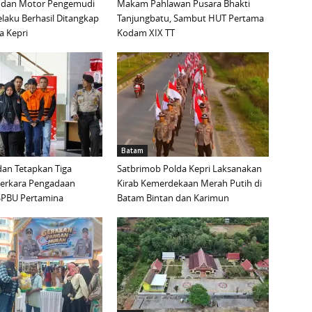
 dan Motor Pengemudi
Makam Pahlawan Pusara Bhakti
elaku Berhasil Ditangkap
Tanjungbatu, Sambut HUT Pertama
a Kepri
Kodam XIX TT
Batam
an Tetapkan Tiga
Satbrimob Polda Kepri Laksanakan
Perkara Pengadaan
Kirab Kemerdekaan Merah Putih di
i SPBU Pertamina
Batam Bintan dan Karimun