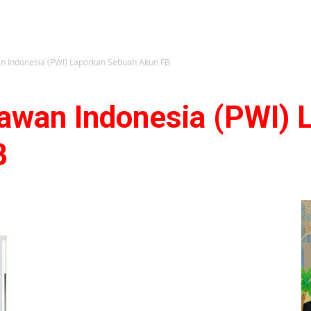
n Indonesia (PWI) Laporkan Sebuah Akun FB
awan Indonesia (PWI) 
B