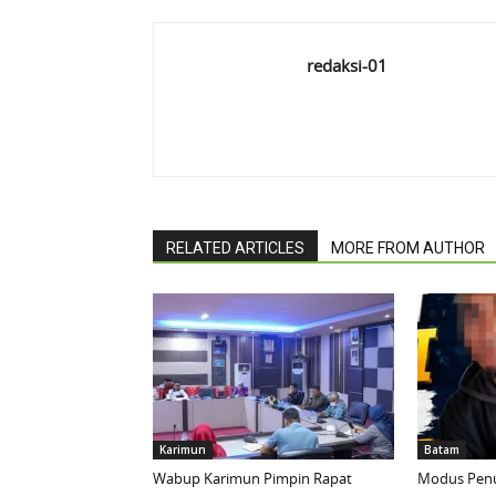
redaksi-01
RELATED ARTICLES
MORE FROM AUTHOR
Karimun
Batam
Wabup Karimun Pimpin Rapat
Modus Penu