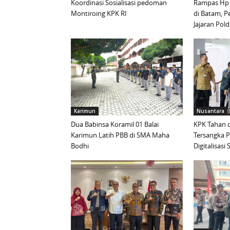
Koordinasi Sosialisasi pedoman
Rampas Hp
Montiroing KPK RI
di Batam, P
Jajaran Pold
Karimun
Nusantara
Dua Babinsa Koramil 01 Balai
KPK Tahan d
Karimun Latih PBB di SMA Maha
Tersangka 
Bodhi
Digitalisas